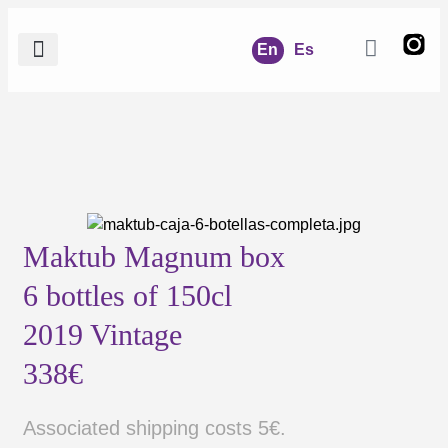
En
Es
Paco Arango
Where to Find Maktub
Maktub Magnum box
6 bottles of 150cl
2019 Vintage
338€
Associated shipping costs 5€.